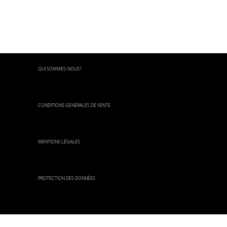
QUI SOMMES-NOUS?
CONDITIONS GENERALES DE VENTE
MENTIONS LÉGALES
PROTECTION DES DONNÉES