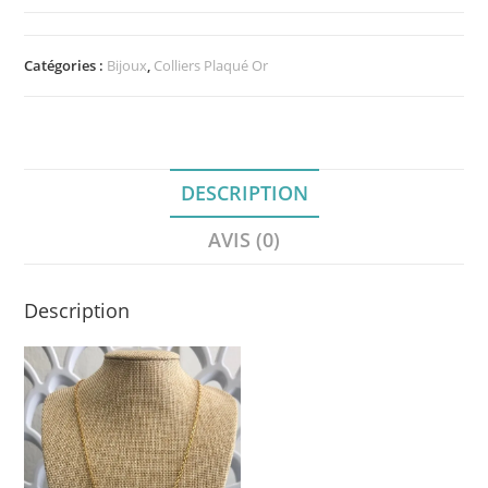
Arbre
du
Voyageur,
Plaqué
Catégories :
Bijoux
,
Colliers Plaqué Or
Or
3
microns
DESCRIPTION
AVIS (0)
Description